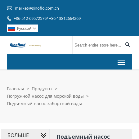

market@sinoflo.com.cn
+86-512-69572579/ +86-13812664269

Pусский


Toggl
Главная
>
Продукты
>
Погружной насос для морской воды
>
Подъемный насос забортной воды
БОЛЬШЕ
Подъемный насос