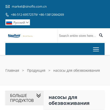

market@sinoflo.com.cn
+86-512-69572579/ +86-13812664269

Pусский


Toggl
Главная
>
Продукция
>
насосы для обезвоживания
БОЛЬШЕ
насосы для
ПРОДУКТОВ
обезвоживания